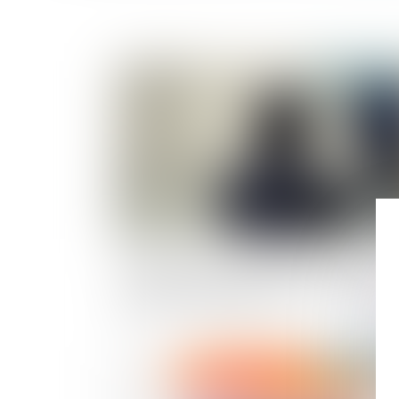
Publié le :
29/05/
Information et protection des victimes de
violences sexuelles lors de la libération de le
agresseur : adoption à l'AN
Publié le :
18/07/