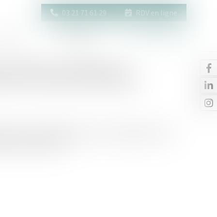
03 21 71 61 29
RDV en ligne
Actus
Contact
Espace client
 en France : renforcer la
tre les violences sexuelles
e, dispositifs dédiés de prise en charge sanitaire et
parmi les avancées...