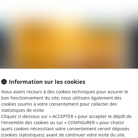
2026
Publié le :
21/05/2026
Information sur les cookies
Violences conjugales : une aide financière
Vi
Nous avons recours à des cookies techniques pour assurer le
ur
d’urgence pour quitter le domicile en sécurité
re
bon fonctionnement du site, nous utilisons également des
cookies soumis à votre consentement pour collecter des
les
statistiques de visite.
Cliquez ci-dessous sur « ACCEPTER » pour accepter le dépôt de
l'ensemble des cookies ou sur « CONFIGURER » pour choisir
2025
Publié le :
11/07/2025
quels cookies nécessitant votre consentement seront déposés
(cookies statistiques), avant de continuer votre visite du site.