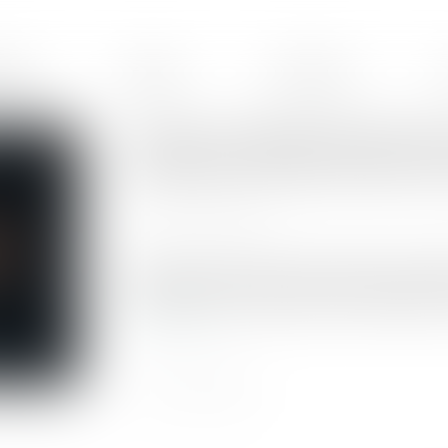
ences
Équipe
Honoraires
Violence à l’égard des femmes
protection et mieux lutter con
Publié le :
26/09/2025
Source :
www.coe.int
Ordonnances provisoires de protection immédiat
financement de la ligne d’écoute 3919 figurent 
Lire la suite