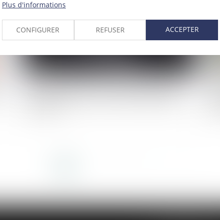
Plus d'informations
ACCEPTER
CONFIGURER
REFUSER
:
Affaire Bétharram : comment réagir quand son
Vi
enfant se confie sur des violences de l’équipe
ag
éducative ?
l'
<<
<
1
2
3
4
5
6
7
>
>>