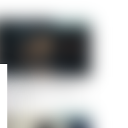
Publié le :
26/09/2025
olence à l’égard des femmes en France :
nforcer la protection et mieux lutter contre
 violences sexuelles
Publié le :
13/06/2025