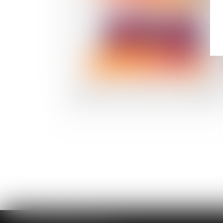
Lutte contre les violences faites aux femmes 
des financements à renforcer selon le Sénat