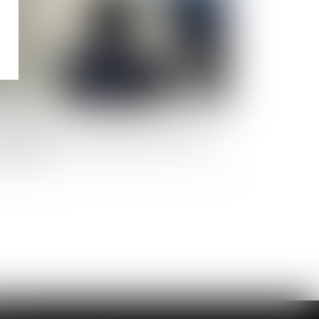
olences sexuelles envers les hommes : des
ressions subies surtout pendant l'enfance et
adolescence