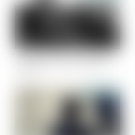
Affaire Bétharram : comment réagir quand son
enfant se confie sur des violences de l’équipe
éducative ?
Publié le :
13/06/2025