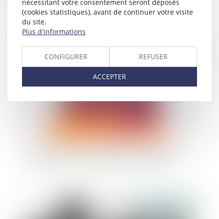
renforcer la protection et mieux lutter contre
nécessitant votre consentement seront déposés
les violences sexuelles
(cookies statistiques), avant de continuer votre visite
du site.
Plus d'informations
Publié le :
18/07/2025
CONFIGURER
REFUSER
ACCEPTER
Lutte contre les violences faites aux femmes :
des financements à renforcer selon le Sénat
Publié le :
11/07/2025