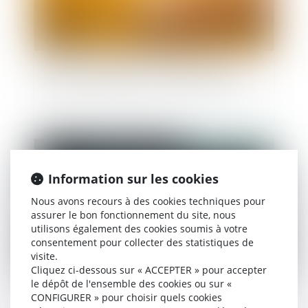
Violences conjugales : une aide financière
d’urgence pour quitter le domicile en sécurité
Publié le :
26/09/2025
Information sur les cookies
Nous avons recours à des cookies techniques pour
assurer le bon fonctionnement du site, nous
utilisons également des cookies soumis à votre
consentement pour collecter des statistiques de
visite.
Cliquez ci-dessous sur « ACCEPTER » pour accepter
le dépôt de l'ensemble des cookies ou sur «
Violence à l’égard des femmes en France :
CONFIGURER » pour choisir quels cookies