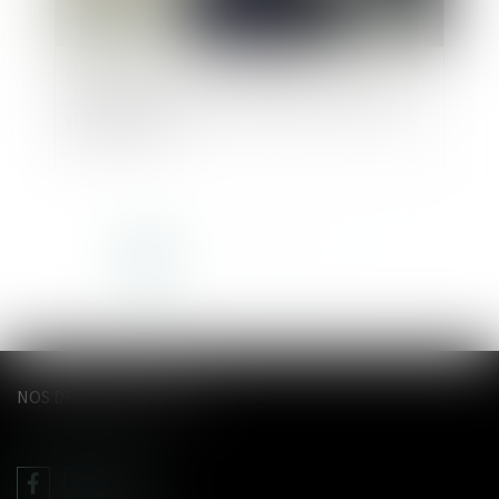
Violences sexuelles envers les hommes : des
agressions subies surtout pendant l'enfance et
l'adolescence
<<
<
1
2
3
4
5
6
7
>
>>
NOS DERNIERS TWEETS