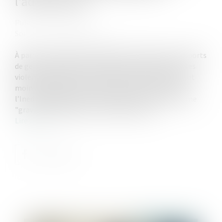
l'adolescence
Publié le :
13/06/2025
Source :
www.vie-publique.fr
À partir des résultats de l’enquête "Violences et rapports
de genre" de 2015, l’Ined a porté son attention sur les
violences subies par les hommes. Bien qu'elles soient
moins fréquentes que celles subies par les femmes,
l’Ined souligne que ces violences sont perçues comme
"graves et marquantes" dans 63% des cas...
Lire la suite